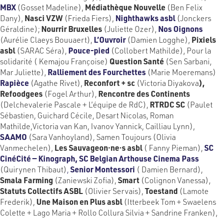
MBX
(Gosset Madeline),
Médiathèque Nouvelle
(Ben Felix
Dany),
Nasci VZW
(Frieda Fiers),
Nighthawks asbl
(Jonckers
Géraldine);
Nourrir Bruxelles
(Juliette Ozer),
Nos Oignons
(Aurélie Claeys Bouuaert),
L’Ouvroir
(Damien Logghe),
Pixiels
asbl
(SARAC Séra),
Pouce-pied
(Collobert Mathilde), Pour la
solidarité ( Kemajou Françoise)
Question Santé
(Sen Sarbani,
Mar Juliette),
Ralliement des Fourchettes
(Marie Moeremans)
Rapièce
(Agathe Rivet),
Reconfort + sc
(Victoria Diyakova
),
Refoodgees
(Fogel Arthur),
Rencontre des Continents
(Delchevalerie Pascale + L’équipe de RdC),
RTRDC SC
(Paulet
Sébastien, Guichard Cécile, Desart Nicolas, Roman
Mathilde,Victoria van Kan, Ivanov Yannick, Cailliau Lynn),
SAAMO
(Sara Vanhoyland), Samen Toujours (Olivia
Vanmechelen),
Les Sauvageon·ne·s asbl
( Fanny Pieman),
SC
CinéCité — Kinograph, SC Belgian Arthouse Cinema Pass
(Quirynen Thibaut)
,
Senior Montessori
( Damien Bernard),
Smala Farming
(Zaniewski Zofia),
Smart
(Colignon Vanessa),
Statuts Collectifs ASBL
(Olivier Servais),
Toestand
(Lamote
Frederik),
Une Maison en Plus asbl
(Itterbeek Tom + Swaelens
Colette + Lago Maria + Rollo Collura Silvia + Sandrine Franken),