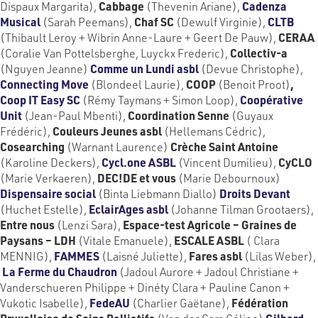
Dispaux Margarita),
Cabbage
(Thevenin Ariane),
Cadenza
Musical
(Sarah Peemans),
Chaf SC
(Dewulf Virginie)
,
CLTB
(Thibault Leroy + Wibrin Anne-Laure + Geert De Pauw),
CERAA
(Coralie Van Pottelsberghe, Luyckx Frederic),
Collectiv-a
(Nguyen Jeanne)
Comme un Lundi asbl
(Devue Christophe),
Connecting Move
(Blondeel Laurie),
COOP
(Benoit Proot)
,
Coop IT Easy SC
(Rémy Taymans + Simon Loop),
Coopérative
Unit
(Jean-Paul Mbenti),
Coordination Senne
(Guyaux
Frédéric),
Couleurs Jeunes asbl
(Hellemans Cédric),
Cosearching
(Warnant Laurence)
Crèche Saint Antoine
(Karoline Deckers),
Cycl.one ASBL
(Vincent Dumilieu),
CyCLO
(Marie Verkaeren),
DEC!DE et vous
(Marie Debournoux)
Dispensaire social
(Binta Liebmann Diallo)
Droits Devant
(Huchet Estelle),
EclairAges asbl
(Johanne Tilman Grootaers),
Entre nous
(Lenzi Sara),
Espace-test Agricole – Graines de
Paysans – LDH
(Vitale Emanuele),
ESCALE ASBL
( Clara
MENNIG),
FAMMES
(Laisné Juliette),
Fares asbl
(Lilas Weber),
La Ferme du Chaudron
(Jadoul Aurore + Jadoul Christiane +
Vanderschueren Philippe + Dinéty Clara + Pauline Canon +
Vukotic Isabelle),
FedeAU
(Charlier Gaëtane),
Fédération