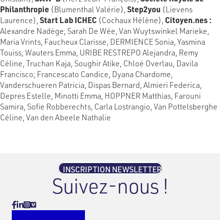
Philanthropie
(Blumenthal Valérie),
Step2you
(Lievens
Laurence),
Start Lab ICHEC
(Cochaux Hélène),
Citoyen.nes :
Alexandre Nadège, Sarah De Wée, Van Wuytswinkel Marieke,
Maria Vrints, Faucheux Clarisse, DERMIENCE Sonia, Yasmina
Touiss, Wauters Emma, URIBE RESTREPO Alejandra, Remy
Céline, Truchan Kaja, Soughir Atike, Chloé Overlau, Davila
Francisco; Francescato Candice, Dyana Chardome,
Vanderschueren Patricia, Dispas Bernard, Almieri Federica,
Depres Estelle, Minotti Emma, HOPPNER Matthias, Farouni
Samira, Sofie Robberechts, Carla Lostrangio, Van Pottelsberghe
Céline, Van den Abeele Nathalie
INSCRIPTION NEWSLETTER
Suivez-nous !
Vimeo
Facebook
Linkedin
Instagram