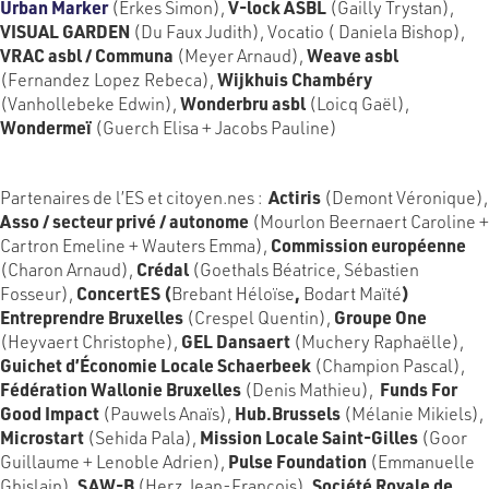
Urban Marker
(Erkes Simon),
V-lock ASBL
(Gailly Trystan),
VISUAL GARDEN
(Du Faux Judith), Vocatio ( Daniela Bishop),
VRAC asbl / Communa
(Meyer Arnaud),
Weave asbl
(Fernandez Lopez Rebeca),
Wijkhuis Chambéry
(Vanhollebeke Edwin),
Wonderbru asbl
(Loicq Gaël),
Wondermeï
(Guerch Elisa + Jacobs Pauline)
Partenaires de l’ES et citoyen.nes :
Actiris
(Demont Véronique),
Asso / secteur privé / autonome
(Mourlon Beernaert Caroline +
Cartron Emeline + Wauters Emma),
Commission européenne
(Charon Arnaud),
Crédal
(Goethals Béatrice, Sébastien
Fosseur),
ConcertES (
Brebant Héloïse
,
Bodart Maïté
)
Entreprendre Bruxelles
(Crespel Quentin),
Groupe One
(Heyvaert Christophe),
GEL Dansaert
(Muchery Raphaëlle),
Guichet d’Économie Locale Schaerbeek
(Champion Pascal),
Fédération Wallonie Bruxelles
(Denis Mathieu),
Funds For
Good Impact
(Pauwels Anaïs),
Hub.Brussels
(Mélanie Mikiels),
Microstart
(Sehida Pala),
Mission Locale Saint-Gilles
(Goor
Guillaume + Lenoble Adrien),
Pulse Foundation
(Emmanuelle
Ghislain),
SAW-B
(Herz Jean-François),
Société Royale de