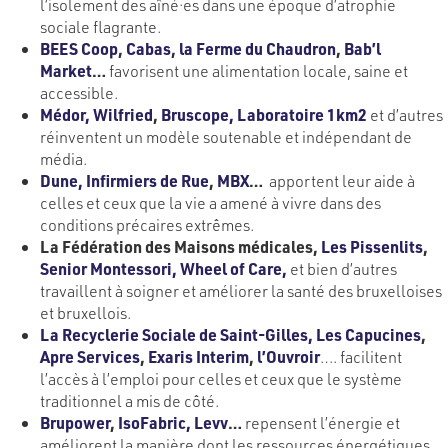
l’isolement des aîné·es dans une époque d’atrophie
sociale flagrante.
BEES Coop
,
Cabas
,
la Ferme du Chaudron
,
Bab’l
Market
…
favorisent une alimentation locale, saine et
accessible.
Médor,
Wilfried
,
Bruscope,
Laboratoire 1km2
et d’autres
réinventent un modèle soutenable et indépendant de
média.
Dune,
Infirmiers de Rue
,
MBX
…
apportent leur aide à
celles et ceux que la vie a amené à vivre dans des
conditions précaires extrêmes.
La Fédération des Maisons médicales,
Les Pissenlits
,
Senior Montessori,
Wheel of Care,
et bien d’autres
travaillent à soigner et améliorer la santé des bruxelloises
et bruxellois.
La Recyclerie Sociale de Saint-Gilles,
Les Capucines
,
Apre Services
,
Exaris Interim
,
l’Ouvroir
…. facilitent
l’accès à l’emploi pour celles et ceux que le système
traditionnel a mis de côté.
Brupower
,
IsoFabric,
Levv
…
repensent l’énergie et
améliorent la manière dont les ressources énergétiques