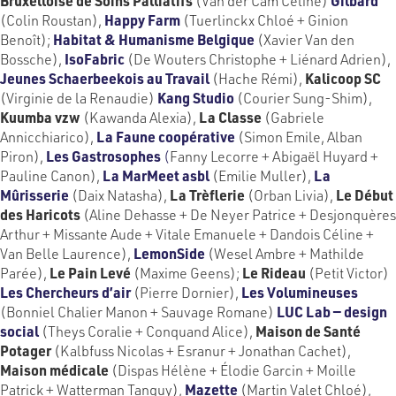
Bruxelloise de Soins Palliatifs
(Van der Cam Céline)
Gilbard
(Colin Roustan),
Happy Farm
(Tuerlinckx Chloé + Ginion
Benoît);
Habitat & Humanisme Belgique
(Xavier Van den
Bossche),
IsoFabric
(De Wouters Christophe + Liénard Adrien),
Jeunes Schaerbeekois au Travail
(Hache Rémi),
Kalicoop SC
(Virginie de la Renaudie)
Kang Studio
(Courier Sung-Shim),
Kuumba vzw
(Kawanda Alexia),
La Classe
(Gabriele
Annicchiarico),
La Faune coopérative
(Simon Emile, Alban
Piron),
Les Gastrosophes
(
Fanny Lecorre + Abigaël Huyard +
Pauline Canon),
La MarMeet asbl
(Emilie Muller),
La
Mûrisserie
(Daix Natasha),
La Trèflerie
(Orban Livia),
Le Début
des Haricots
(Aline Dehasse + De Neyer Patrice + Desjonquères
Arthur + Missante Aude + Vitale Emanuele + Dandois Céline +
Van Belle Laurence),
LemonSide
(Wesel Ambre + Mathilde
Parée),
Le Pain Levé
(Maxime Geens);
Le Rideau
(Petit Victor)
Les Chercheurs d’air
(Pierre Dornier),
Les Volumineuses
(Bonniel Chalier Manon + Sauvage Romane)
LUC Lab — design
social
(Theys Coralie + Conquand Alice),
Maison de Santé
Potager
(Kalbfuss Nicolas + Esranur + Jonathan Cachet),
Maison médicale
(Dispas Hélène + Élodie Garcin + Moille
Patrick + Watterman Tanguy),
Mazette
(Martin Valet Chloé),