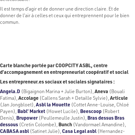
Il est temps d’agir et de donner une direction claire. Et de
donner de l’air à celles et ceux qui entreprennent pour le bien
commun.
Signataires :
Carte blanche portée par COOPCITY ASBL, centre
d’accompagnement en entrepreneuriat coopératif et social
Les entrepreneur.es sociaux et sociales signataires :
Angela.D
(Bigaignon Marina + Julie Burton),
Aneva
(Bouali
Fatima),
Accolage
(Callens Sarah + Detaille Sylvie),
Articule
(Jan Jongbloet),
Asbl la Mouette
(Cottet Anne-Louise, Chloé
Payen),
Babl’ Market
(Howet Lucile),
Beescoop
(Robert
Denis),
Brupower
(Peullemeulle Justin),
Bras dessus Bras
dessous
(Cretin Colombe),
Bunch
(Vandormael Amandine),
CABASA asbl
(Satinet Julie),
Casa Legal asbl
(Hernandez-