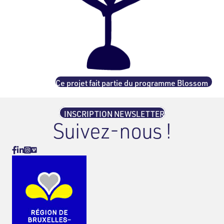
Ce projet fait partie du programme Blossom
INSCRIPTION NEWSLETTER
Suivez-nous !
Vimeo
Facebook
Linkedin
Instagram