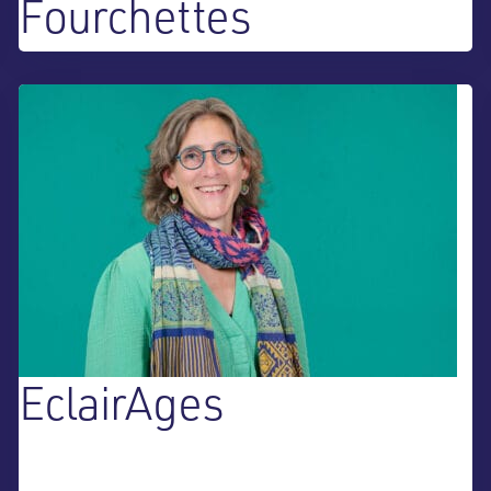
Fourchettes
EclairAges