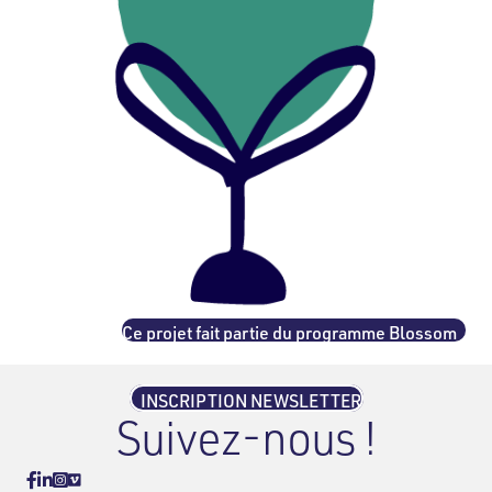
Ce projet fait partie du programme Blossom
INSCRIPTION NEWSLETTER
Suivez-nous !
Vimeo
Facebook
Linkedin
Instagram