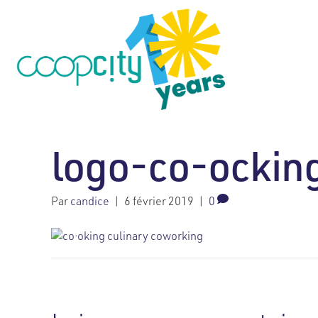
logo-co-ockin
Par
candice
|
6 février 2019
|
0