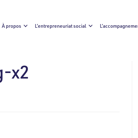
À propos
L’entrepreneuriat social
L’accompagneme
g-x2