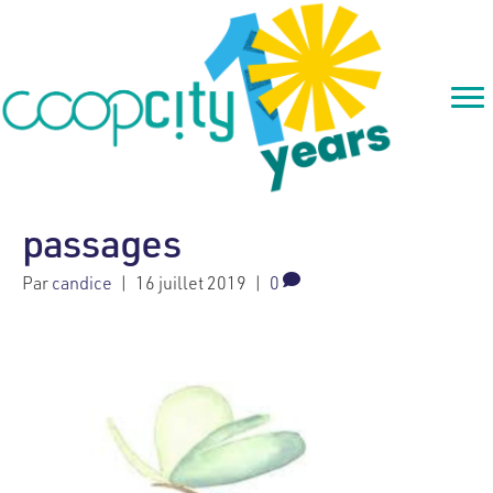
passages
Par
candice
|
16 juillet 2019
|
0