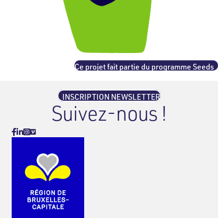
Ce projet fait partie du programme Seeds
INSCRIPTION NEWSLETTER
Suivez-nous !
Vimeo
Facebook
Linkedin
Instagram