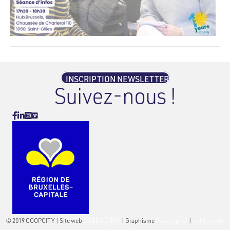
INSCRIPTION NEWSLETTER
Suivez-nous !
Vimeo
Facebook
Linkedin
Instagram
© 2019 COOPCITY | Site web
COBEA COOP
| Graphisme
Pouce-pied
|
politique de