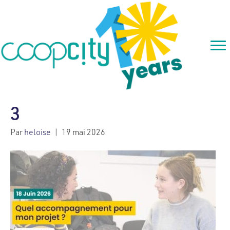
3
Par
heloise
|
19 mai 2026