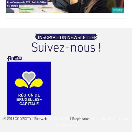
INSCRIPTION NEWSLETTER
Suivez-nous !
Vimeo
Facebook
Linkedin
Instagram
© 2019 COOPCITY | Site web
COBEA COOP
| Graphisme
Pouce-pied
|
politique de
confidentialité