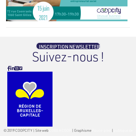
INSCRIPTION NEWSLETTER
Suivez-nous !
Vimeo
Facebook
Linkedin
Instagram
© 2019 COOPCITY | Site web
COBEA COOP
| Graphisme
Pouce-pied
|
politique de