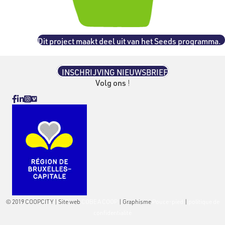
Dit project maakt deel uit van het Seeds programma.
INSCHRIJVING NIEUWSBRIEF
Volg ons
!
Vimeo
Facebook
Linkedin
Instagram
© 2019 COOPCITY | Site web
COBEA COOP
| Graphisme
Pouce-pied
|
politique de
confidentialité