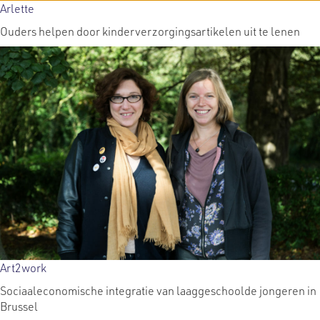
Arlette
Ouders helpen door kinderverzorgingsartikelen uit te lenen
Art2work
Sociaaleconomische integratie van laaggeschoolde jongeren in
Brussel