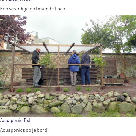
Een waardige en lonende baan
Aquaponie Bxl
Aquaponics op je bord!