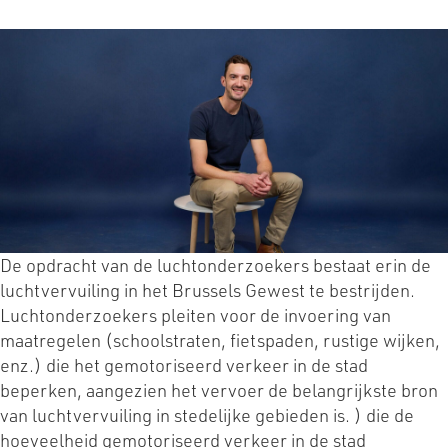
De opdracht van de luchtonderzoekers bestaat erin de
luchtvervuiling in het Brussels Gewest te bestrijden.
Luchtonderzoekers pleiten voor de invoering van
maatregelen (schoolstraten, fietspaden, rustige wijken,
enz.) die het gemotoriseerd verkeer in de stad
beperken, aangezien het vervoer de belangrijkste bron
van luchtvervuiling in stedelijke gebieden is. ) die de
hoeveelheid gemotoriseerd verkeer in de stad