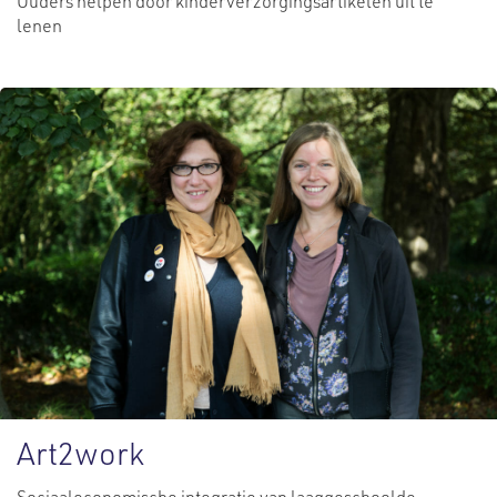
Ouders helpen door kinderverzorgingsartikelen uit te
lenen
Art2work
Sociaaleconomische integratie van laaggeschoolde