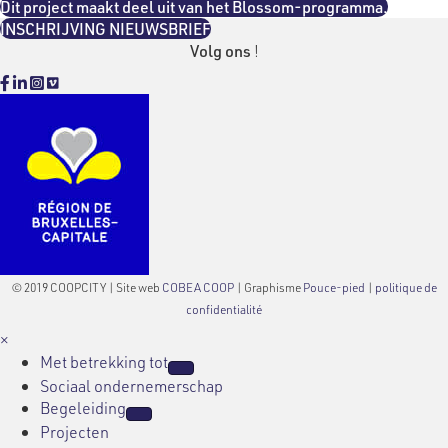
Dit project maakt deel uit van het Blossom-programma.
INSCHRIJVING NIEUWSBRIEF
Volg ons
!
Facebook
Linkedin
Instagram
Vimeo
© 2019 COOPCITY | Site web
COBEA COOP
| Graphisme
Pouce-pied
|
politique de
confidentialité
×
Met betrekking tot
Sociaal ondernemerschap
Begeleiding
Projecten