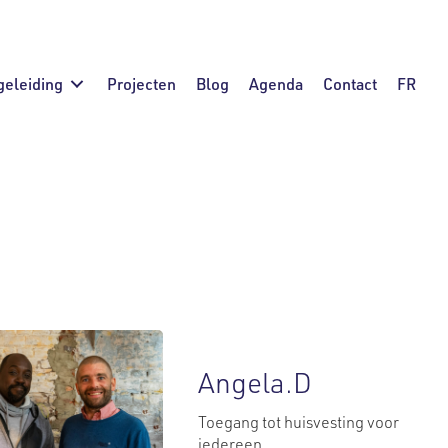
geleiding
Projecten
Blog
Agenda
Contact
FR
/hergebruik
Mobiliteit
Onderwijs
ziening
Angela.D
Toegang tot huisvesting voor
iedereen