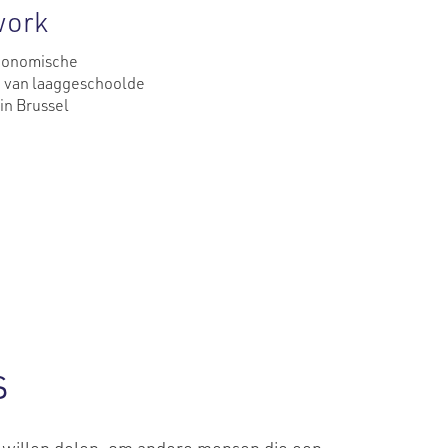
work
conomische
e van laaggeschoolde
in Brussel
s