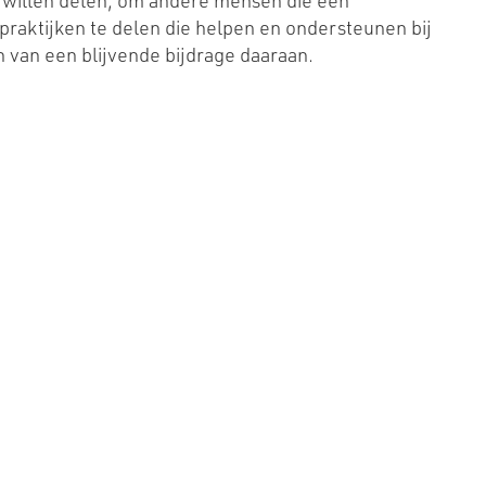
s willen delen, om andere mensen die een
praktijken te delen die helpen en ondersteunen bij
n van een blijvende bijdrage daaraan.