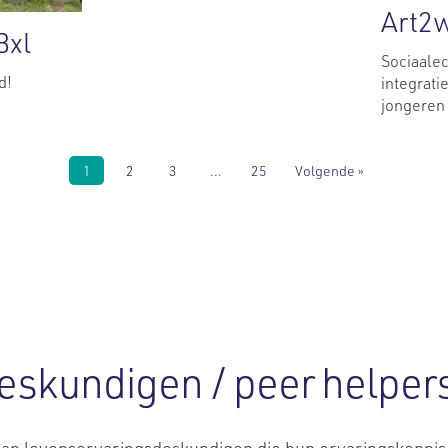
Art2
Bxl
Sociaale
d!
integrati
jongeren 
1
2
3
…
25
Volgende »
eskundigen / peer helper