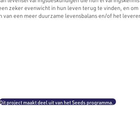
 van levenservaringsdeskundigen die hun ervaringskenni
en zeker evenwicht in hun leven terug te vinden, en om 
den van een meer duurzame levensbalans en/of het levere
Dit project maakt deel uit van het Seeds programma.