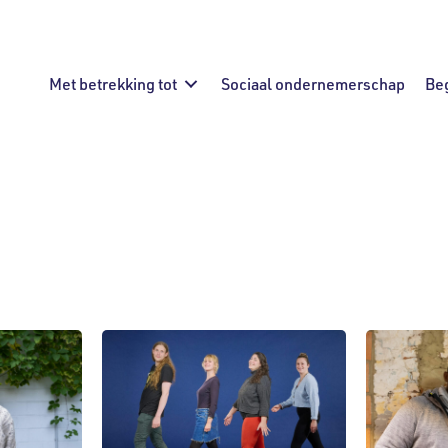
Met betrekking tot
Sociaal ondernemerschap
Be
dheid
Huisvesting
Mededeling
Milieu
ijke diensten
Sociale innovatie
Stroomvoor