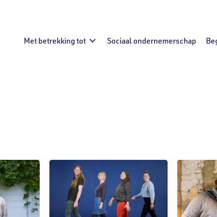
Met betrekking tot
Sociaal ondernemerschap
Be
dheid
Huisvesting
Mededeling
Milieu
ijke diensten
Sociale innovatie
Stroomvoor