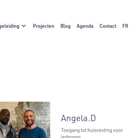
geleiding
Projecten
Blog
Agenda
Contact
FR
/hergebruik
Mobiliteit
Onderwijs
ziening
Angela.D
Toegang tot huisvesting voor
iedereen