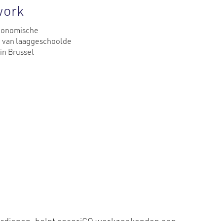
work
conomische
e van laaggeschoolde
in Brussel