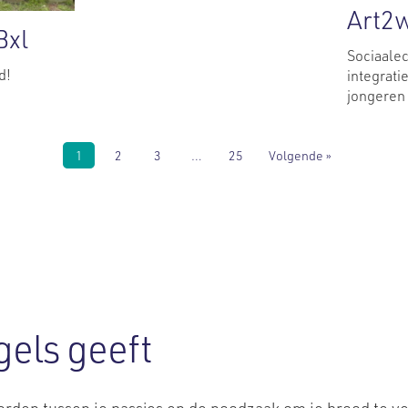
Art2
Bxl
Sociaale
d!
integrati
jongeren 
1
2
3
…
25
Volgende »
ugels geeft