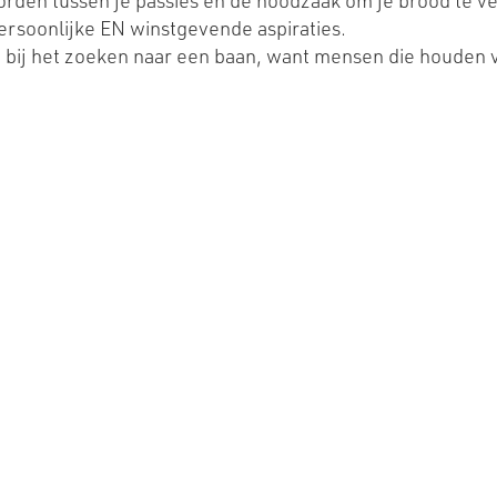
 worden tussen je passies en de noodzaak om je brood te
ersoonlijke EN winstgevende aspiraties.
en bij het zoeken naar een baan, want mensen die houden 