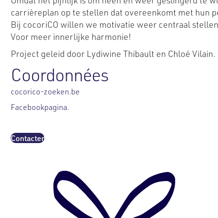
Omdat het pijnlijk is om heen en weer geslingerd te
carrièreplan op te stellen dat overeenkomt met hun p
Bij cocoriCO willen we motivatie weer centraal stell
Voor meer innerlijke harmonie!
Project geleid door Lydiwine Thibault en Chloé Vilain.
Coordonnées
cocorico-zoeken.be
Facebookpagina
.
Contacter