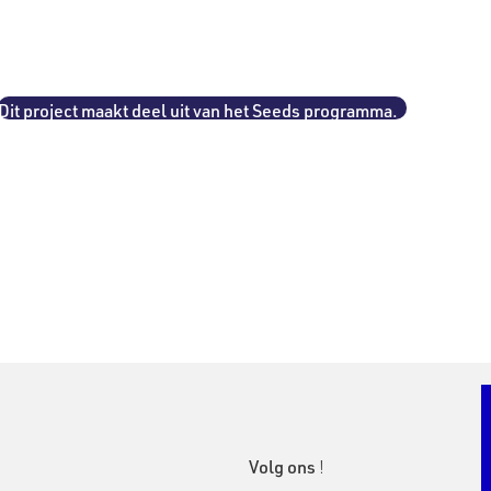
Dit project maakt deel uit van het Seeds programma.
Volg ons
!