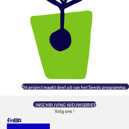
Dit project maakt deel uit van het Seeds programma.
INSCHRIJVING NIEUWSBRIEF
Volg ons
!
Vimeo
Facebook
Linkedin
Instagram