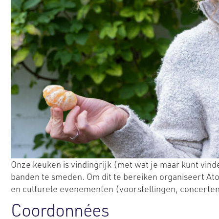
Onze keuken is vindingrijk (met wat je maar kunt vinde
banden te smeden. Om dit te bereiken organiseert Ato
en culturele evenementen (voorstellingen, concerten,
Coordonnées