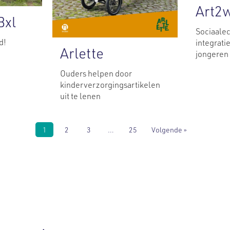
Art2
Bxl
Sociaale
d!
integrati
Arlette
jongeren 
Ouders helpen door
kinderverzorgingsartikelen
uit te lenen
1
2
3
…
25
Volgende »