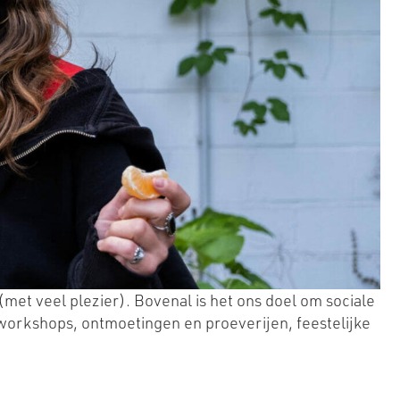
(met veel plezier). Bovenal is het ons doel om sociale
kworkshops, ontmoetingen en proeverijen, feestelijke