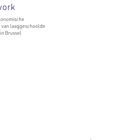
work
conomische
e van laaggeschoolde
in Brussel