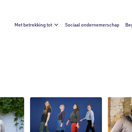
Met betrekking tot
Sociaal ondernemerschap
Be
dheid
Huisvesting
Mededeling
Milieu
ijke diensten
Sociale innovatie
Stroomvoor