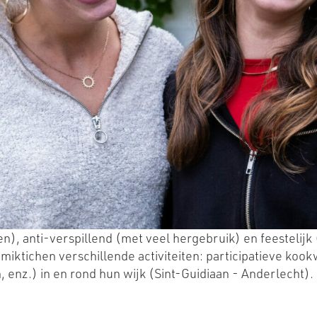
n), anti-verspillend (met veel hergebruik) en feestelijk 
miktichen verschillende activiteiten: participatieve koo
 enz.) in en rond hun wijk (Sint-Guidiaan - Anderlecht).