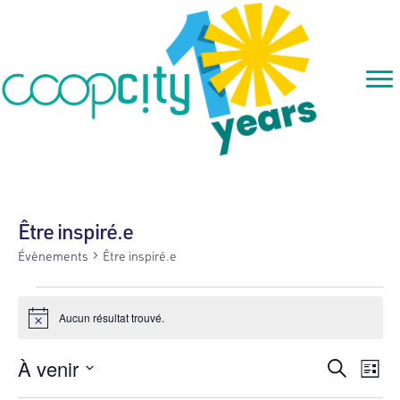
Être inspiré.e
Évènements
Être inspiré.e
Évènements
Aucun résultat trouvé.
N
o
t
R
N
À venir
R
i
L
c
e
S
i
e