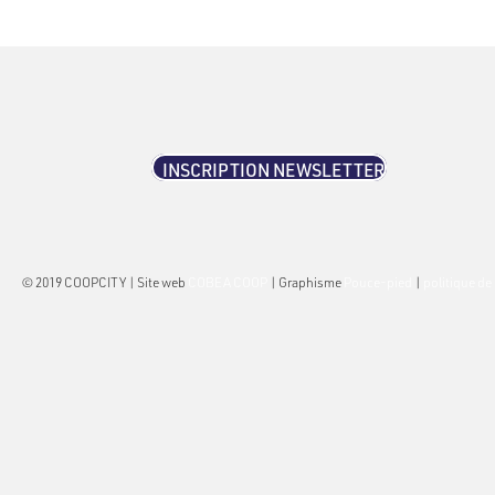
INSCRIPTION NEWSLETTER
© 2019 COOPCITY | Site web
COBEA COOP
| Graphisme
Pouce-pied
|
politique de 