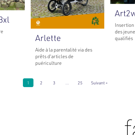
Art2
Bxl
Insertio
re
des jeune
Arlette
qualifiés
Aide à la parentalité via des
prêts d'articles de
puériculture
1
2
3
…
25
Suivant »