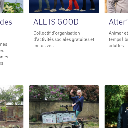
ALL IS GOOD
 des
Alter
Collectif d'organisation
Animer et
d'activités sociales gratuites et
temps lib
nnes
inclusives
adultes
ieu
nnes
es