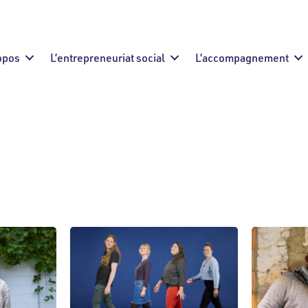
opos
L’entrepreneuriat social
L’accompagnement
Culture
Education
Emploi
Envi
Mobilité
Santé
Service à la personne