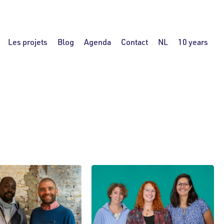
Les projets
Blog
Agenda
Contact
NL
10 years
ronnement/ réémploi
Innovation sociale
Technologie