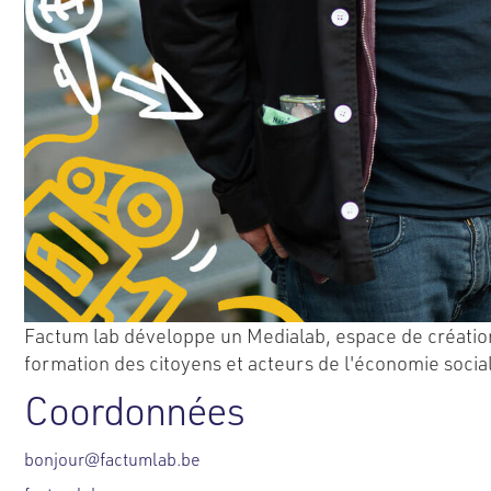
Factum lab développe un Medialab, espace de création
formation des citoyens et acteurs de l'économie socia
Coordonnées
bonjour@factumlab.be