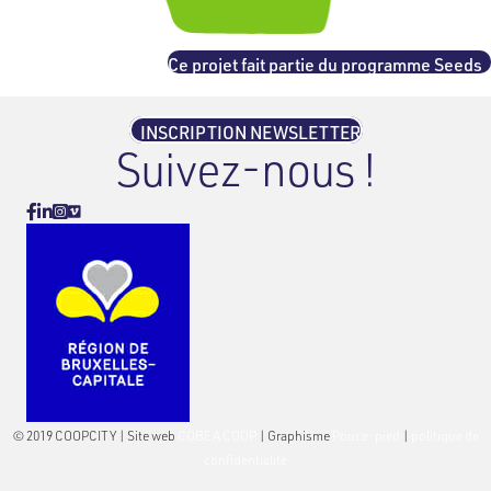
Ce projet fait partie du programme Seeds
INSCRIPTION NEWSLETTER
Suivez-nous !
Vimeo
Facebook
Linkedin
Instagram
© 2019 COOPCITY | Site web
COBEA COOP
| Graphisme
Pouce-pied
|
politique de
confidentialité