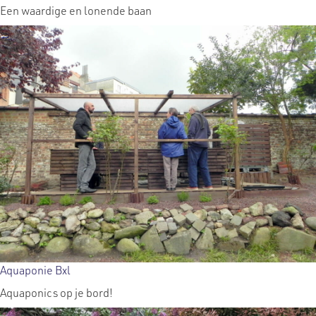
Een waardige en lonende baan
Aquaponie Bxl
Aquaponics op je bord!