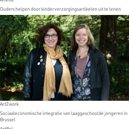
Ouders helpen door kinderverzorgingsartikelen uit te lenen
Art2work
Sociaaleconomische integratie van laaggeschoolde jongeren in
Brussel
ArtBol