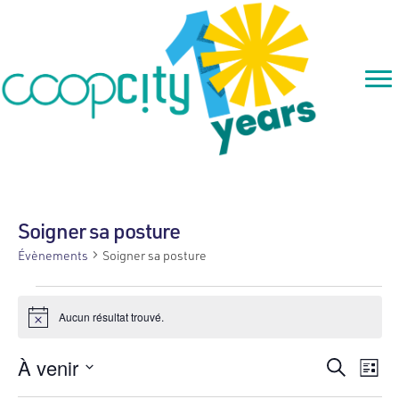
Soigner sa posture
Évènements
Soigner sa posture
Évènements
Aucun résultat trouvé.
N
o
t
R
N
À venir
R
i
L
c
e
S
i
e