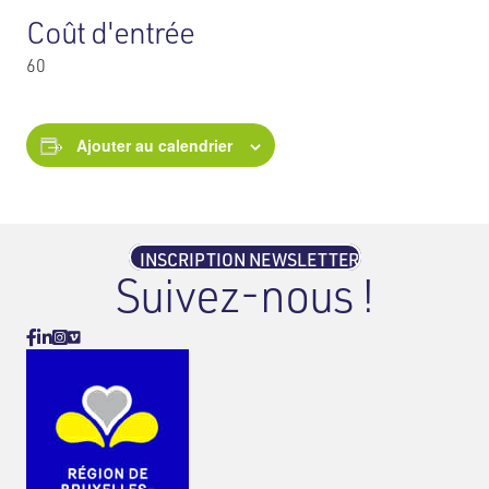
Coût d'entrée
60
Ajouter au calendrier
INSCRIPTION NEWSLETTER
Suivez-nous !
Vimeo
Facebook
Linkedin
Instagram