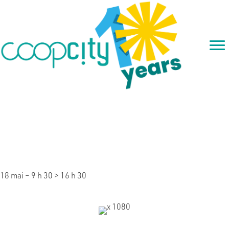
FORMATION – Construire des
partenariats stratégiques
utiles à son projet
18 mai – 9 h 30
>
16 h 30