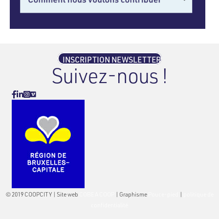
INSCRIPTION NEWSLETTER
Suivez-nous !
Vimeo
Facebook
Linkedin
Instagram
© 2019 COOPCITY | Site web
COBEA COOP
| Graphisme
Pouce-pied
|
politique de
confidentialité