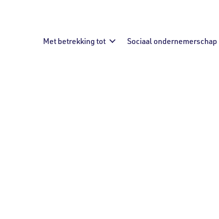
Met betrekking tot
Sociaal ondernemerschap
uka: neem deel aa
rojecten!