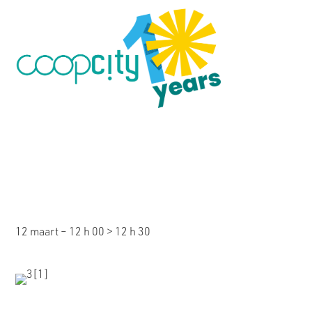
Infosessie: Fabr
van multi-actorp
12 maart – 12 h 00
>
12 h 30