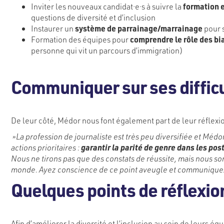
Inviter les nouveaux candidat·e·s à suivre la
formation e
questions de diversité et d’inclusion
Instaurer un
système de parrainage/marrainage
pour s
Formation des équipes pour
comprendre le rôle des bi
personne qui vit un parcours d’immigration)
Communiquer sur ses diffic
De leur côté, Médor nous font également part de leur réflexio
‌ »La profession de journaliste est très peu diversifiée et Méd
actions prioritaires :
garantir la parité de genre dans les pos
Nous ne tirons pas que des constats de réussite, mais nous so
monde. Ayez conscience de ce point aveugle et communiquez d
Quelques points de réflexio
Afin d’améliorer la diversité et l’inclusion au sein de leurs équ