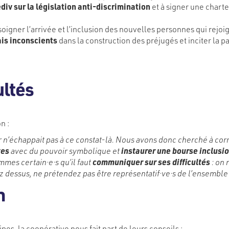
div sur la législation anti-discrimination
et à signer une charte
oigner l’arrivée et l’inclusion des nouvelles personnes qui rejoi
ais inconscients
dans la construction des préjugés et inciter la p
ultés
n :
or n’échappait pas à ce constat-là. Nous avons donc cherché à corr
tes
avec du pouvoir symbolique et
instaurer une bourse inclusi
mmes certain·e·s qu’il faut
communiquer sur ses difficultés
: on 
essus, ne prétendez pas être représentatif·ve·s de l’ensemble d
n
ipes, la coopérative nous fait part de leurs conseils :