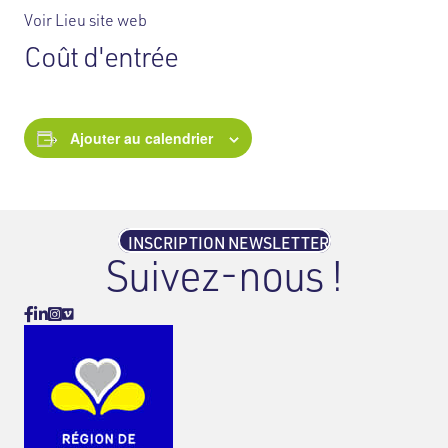
Voir Lieu site web
Coût d'entrée
Ajouter au calendrier
INSCRIPTION NEWSLETTER
Suivez-nous !
Vimeo
Facebook
Linkedin
Instagram