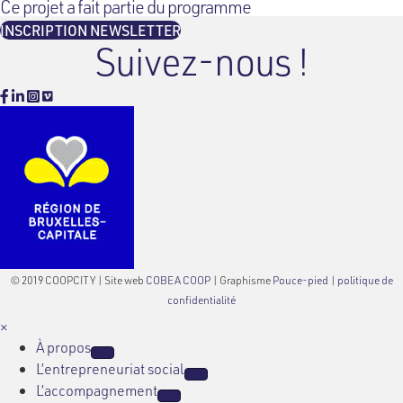
Ce projet a fait partie du programme
INSCRIPTION NEWSLETTER
Suivez-nous !
Facebook
Linkedin
Instagram
Vimeo
© 2019 COOPCITY | Site web
COBEA COOP
| Graphisme
Pouce-pied
|
politique de
confidentialité
×
À propos
L’entrepreneuriat social
L’accompagnement