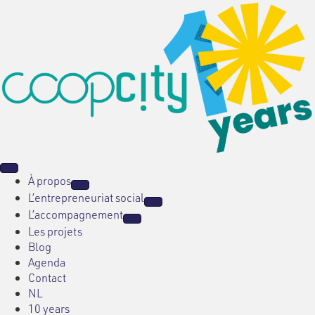
À propos
L’entrepreneuriat social
L’accompagnement
Les projets
Blog
Agenda
Contact
NL
10 years