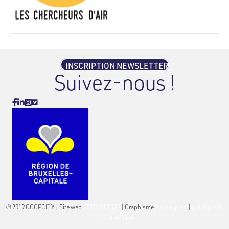
INSCRIPTION NEWSLETTER
Suivez-nous !
Vimeo
Facebook
Linkedin
Instagram
© 2019 COOPCITY | Site web
COBEA COOP
| Graphisme
Pouce-pied
|
politique de
confidentialité