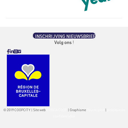
INSCHRIJVING NIEUWSBRIEF
Volg ons
!
Vimeo
Facebook
Linkedin
Instagram
© 2019 COOPCITY | Site web
COBEA COOP
| Graphisme
Pouce-pied
|
politique de
confidentialité