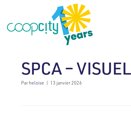
SPCA – VISUE
Par
heloise
|
13 janvier 2026