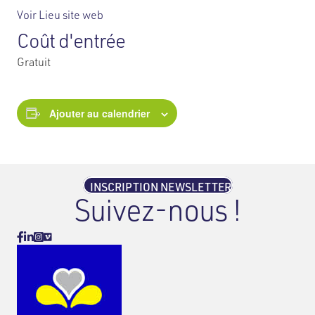
Voir Lieu site web
Coût d'entrée
Gratuit
Ajouter au calendrier
INSCRIPTION NEWSLETTER
Suivez-nous !
Vimeo
Facebook
Linkedin
Instagram