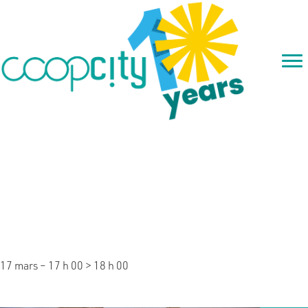
SESSION D’INFOS :
Démultipliez votre impact
grâce à notre programme
« Changement d’échelle »
17 mars – 17 h 00
>
18 h 00