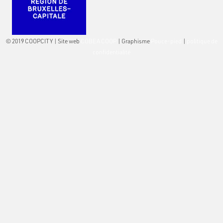
© 2019 COOPCITY | Site web
COBEA COOP
| Graphisme
Pouce-pied
|
politique de
confidentialité