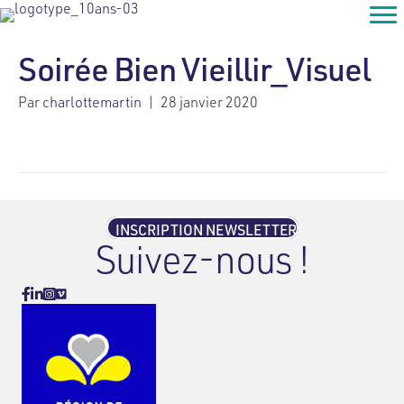
Soirée Bien Vieillir_Visuel
Par
charlottemartin
|
28 janvier 2020
INSCRIPTION NEWSLETTER
Suivez-nous !
Vimeo
Facebook
Linkedin
Instagram