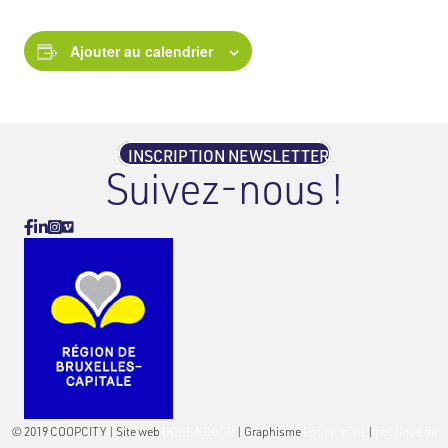
Ajouter au calendrier
INSCRIPTION NEWSLETTER
Suivez-nous !
Vimeo
Facebook
Linkedin
Instagram
© 2019 COOPCITY | Site web
COBEA COOP
| Graphisme
Pouce-pied
|
politique de