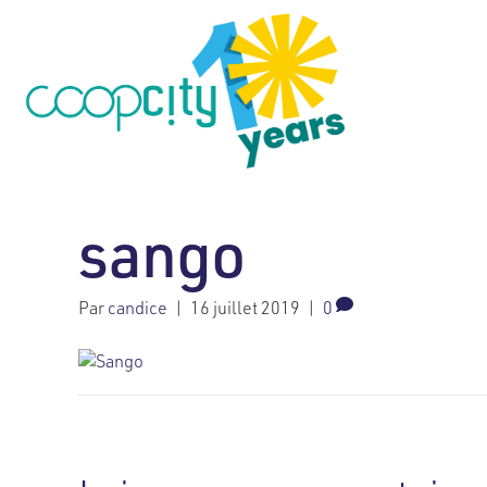
sango
Par
candice
|
16 juillet 2019
|
0