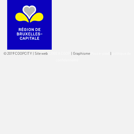
© 2019 COOPCITY | Site web
COBEA COOP
| Graphisme
Pouce-pied
|
politique de
confidentialité